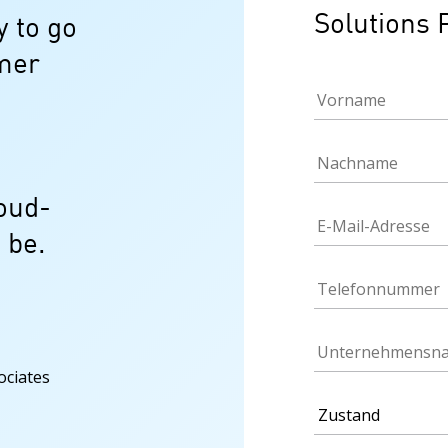
Solutions 
y to go
omer
loud-
 be.
ociates