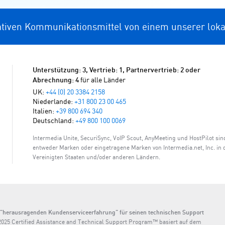
ativen Kommunikationsmittel von einem unserer loka
Unterstützung: 3, Vertrieb: 1, Partnervertrieb: 2 oder
für alle Länder
Abrechnung: 4
UK:
+44 (0) 20 3384 2158
Niederlande:
+31 800 23 00 465
Italien:
+39 800 694 340
Deutschland:
+49 800 100 0069
Intermedia Unite, SecuriSync, VoIP Scout, AnyMeeting und HostPilot sin
entweder Marken oder eingetragene Marken von Intermedia.net, Inc. in 
Vereinigten Staaten und/oder anderen Ländern.
er "herausragenden Kundenserviceerfahrung" für seinen technischen Support
25 Certified Assistance and Technical Support Program™ basiert auf dem