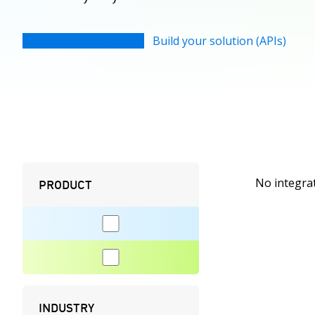
Request an integration
Build your solution (APIs)
No integrat
PRODUCT
INDUSTRY