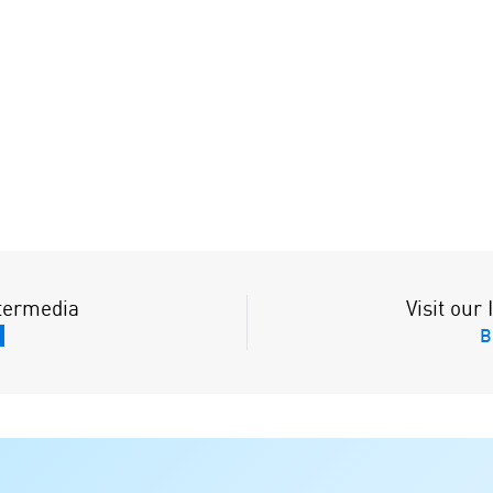
ntermedia
Visit our
N
B