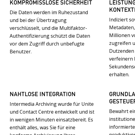
KOMPROMISSLOSE SICHERHEIT
LEISTUN
KONTEXT
Die Daten werden im Ruhezustand
Indiziert s
und bei der Übertragung
Metadaten,
verschlüsselt, und die Multifaktor-
Millionen v
Authentifizierung schützt die Daten
zugreifen 
vor dem Zugriff durch unbefugte
Dutzenden 
Benutzer.
verfeinern
Sekundensc
erhalten.
NAHTLOSE INTEGRATION
GRUNDLA
GESTEUER
Intermedia Archiving wurde für Unite
Bewahrt ei
und Contact Centre entwickelt und ist
institution
in wenigen Minuten einsatzbereit. Es
informierter
enthält alles, was Sie für eine
produktiver