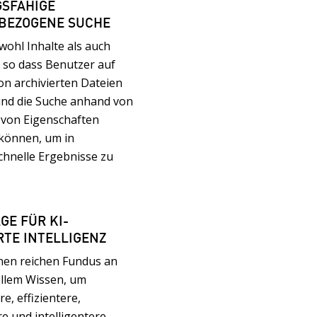
GSFÄHIGE
BEZOGENE SUCHE
owohl Inhalte als auch
 so dass Benutzer auf
on archivierten Dateien
und die Suche anhand von
von Eigenschaften
 können, um in
hnelle Ergebnisse zu
GE FÜR KI-
TE INTELLIGENZ
nen reichen Fundus an
ellem Wissen, um
e, effizientere,
e und intelligentere