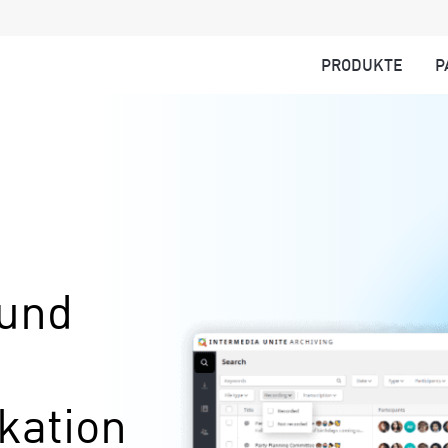
PRODUKTE
P
 und
kation